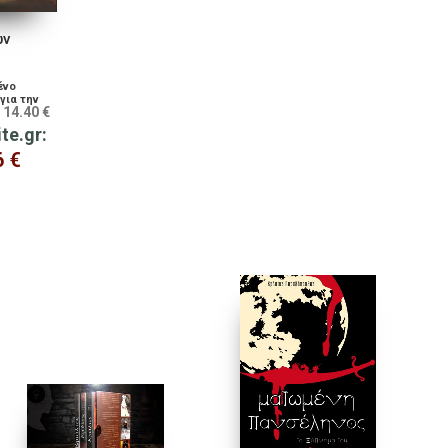
ων
ένο
για την
14.40
€
:
Νύχτα
ite.gr:
6
€