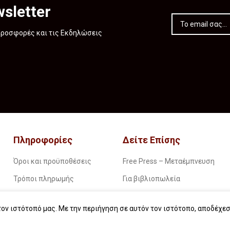
sletter
 Προσφορές και τις Εκδηλώσεις
Πληροφορίες
Δείτε Επίσης
Όροι και προϋποθέσεις
Free Press – Μεταέμπνευση
Τρόποι πληρωμής
Για βιβλιοπωλεία
Τρόποι παραγγελίας
Για λέσχες ανάγνωσης
ον ιστότοπό μας. Με την περιήγηση σε αυτόν τον ιστότοπο, αποδέχεσ
Τρόποι παραλαβής
Για δημοσιογράφους