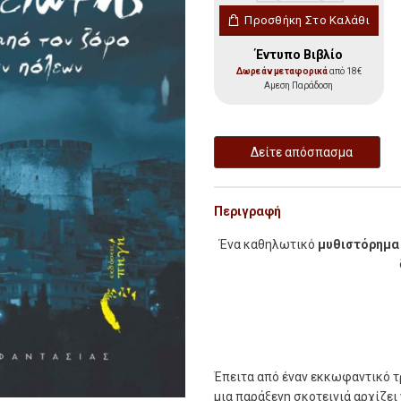
Ο Στοιχειωτής ποσότητ
Προσθήκη Στο Καλάθι
Έντυπο Βιβλίο
Δωρεάν μεταφορικά
από 18€
Αμεση Παράδοση
Δείτε απόσπασμα
Περιγραφή
Ένα καθηλωτικό
μυθιστόρημα
Έ
πειτα από έναν εκκωφαντικό τ
µια παράξενη σκοτεινιά αρχίζει