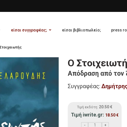
είσαι συγγραφέας;
είσαι βιβλιοπωλείο;
press r
Στοιχειωτής
Ο Στοιχειωτ
Απόδραση από τον
Συγγραφέας:
Δημήτρης
20.50
€
Τιμή εκδότη:
Τιμή iwrite.gr:
18.50
€