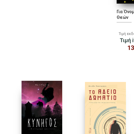
Για Όνο
Θεών
Τιμή εκ
Τιμή i
13