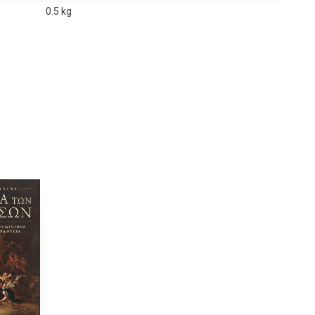
ι την ελπίδα για ένα φωτεινότερο µέλλον
0.5 kg