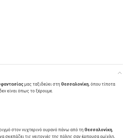
α
 φαντασίας
μας ταξιδεύει στη
Θεσσαλονίκη
, όπου τίποτα
δεν είναι όπως το ξέρουμε.
ριγµό στον νυχτερινό ουρανό πάνω από τη
Θεσσαλονίκη
,
 να σκεπάζει τις γειτονιές της πόλης σαν έρπουσα οµίχλη,