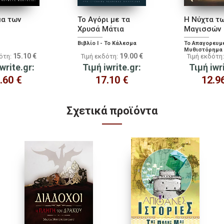
μα των
Το Αγόρι με τα
Η Νύχτα τ
Χρυσά Μάτια
Μαγισσών
Βιβλίο Ι - Το Κάλεσμα
Το Απαγορευμ
Μυθιστόρημα 
15.10
€
19.00
€
δότη:
Τιμή εκδότη:
Τιμή εκδότη
Βαλπούργεια 
write.gr:
Τιμή iwrite.gr:
Τιμή iwr
.60
€
17.10
€
12.9
Σχετικά προϊόντα