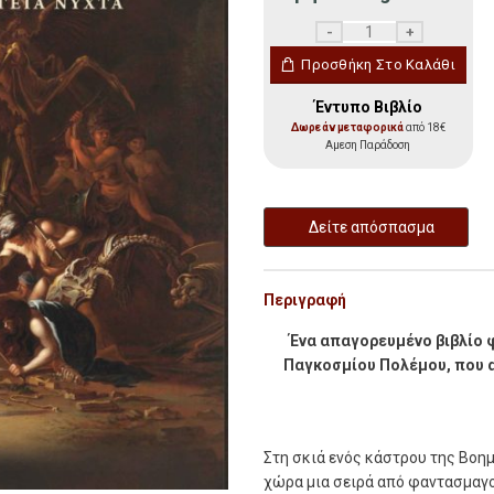
Η Νύχτα των Μαγισσών 
Προσθήκη Στο Καλάθι
Έντυπο Βιβλίο
Δωρεάν μεταφορικά
από 18€
Αμεση Παράδοση
Δείτε απόσπασμα
Περιγραφή
Ένα απαγορευμένο βιβλίο 
Παγκοσμίου Πολέμου, που 
Σ
τη σκιά ενός κάστρου της Βοη
χώρα μια σειρά από φαντασμαγο