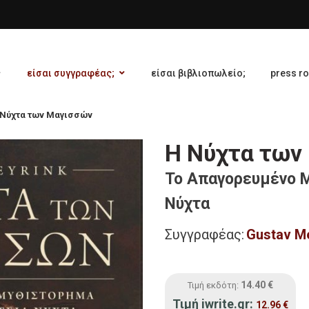
είσαι συγγραφέας;
είσαι βιβλιοπωλείο;
press r
 Νύχτα των Μαγισσών
Η Νύχτα των
Το Απαγορευμένο Μ
Νύχτα
Συγγραφέας:
Gustav M
14.40
€
Τιμή εκδότη:
Τιμή iwrite.gr:
12.96
€