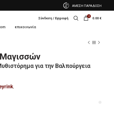
ΑΜΕΣΗ ΠΑΡΑΔΟΣΗ
0
Σύνδεση / Εγγραφή
0.00
€
oom
επικοινωνία
 Μαγισσών
υθιστόρημα για την Βαλπούργεια
eyrink
,