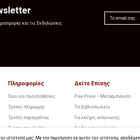
sletter
 Προσφορές και τις Εκδηλώσεις
Πληροφορίες
Δείτε Επίσης
Όροι και προϋποθέσεις
Free Press – Μεταέμπνευση
Τρόποι πληρωμής
Για βιβλιοπωλεία
Τρόποι παραγγελίας
Για λέσχες ανάγνωσης
Τρόποι παραλαβής
Για δημοσιογράφους
ον ιστότοπό μας. Με την περιήγηση σε αυτόν τον ιστότοπο, αποδέχεσ
Επιστροφές
Για σχολεία