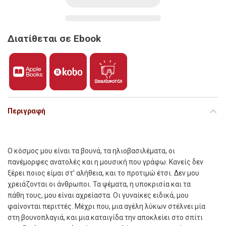
Διατίθεται σε Ebook
Περιγραφή
Ο
κόσµος µου είναι τα βουνά, τα ηλιοβασιλέµατα, οι
πανέµορφες ανατολές και η µουσική που γράφω. Κανείς δεν
ξέρει ποιος είµαι στ’ αλήθεια, και το προτιµώ έτσι. Δεν µου
χρειάζονται οι άνθρωποι. Τα ψέµατα, η υποκρισία και τα
πάθη τους, µου είναι αχρείαστα. Οι γυναίκες ειδικά, µου
φαίνονται περιττές. Μέχρι που, µια αγέλη λύκων στέλνει µία
στη βουνοπλαγιά, και µια καταιγίδα την αποκλείει στο σπίτι