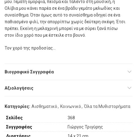
µου. Γεµάτη οµορφιά, πείσµα και ταλέντο στη µουσική, η
Ολίβια µου κάνει παρέα σε ένα βράδυ γεµάτο µελωδίες και
συναίσθηµα. Όταν όµως αυτό το συναίσθηµα οδηγεί σε ένα
παθιασµένο φιλί, την απορρίπτω χωρίς δεύτερη σκέψη. Έτσι
πρέπει. Εκείνη η µελαχρινή µπορεί να µε σύρει ξανά πίσω
στον ίδιο χορό που µε έστειλε στο βουνό.
Τον χορό της προδοσίας…
Βιογραφικό Συγγραφέα
Αξιολογήσεις
Κατηγορίες:
Αισθηματικό
,
Κοινωνικό
,
Όλα τα Μυθιστορήματα
Σελίδες
368
Συγγραφέας
Γιώργος Τριγύρης
Διαστάσεις
14 x 21 cm