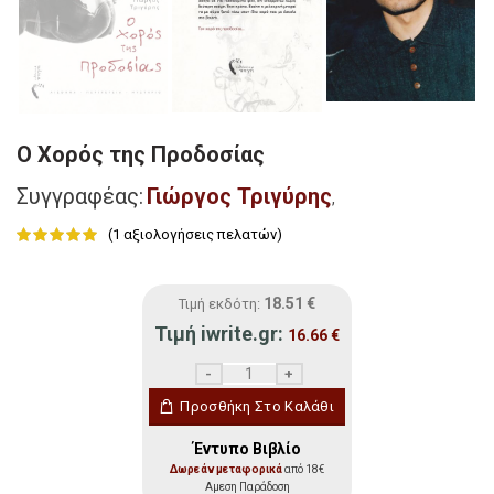
Ο Χορός της Προδοσίας
Συγγραφέας:
Γιώργος Τριγύρης
,
(
1
αξιολογήσεις πελατών)
18.51
€
Τιμή εκδότη:
Τιμή iwrite.gr:
16.66
€
Ο Χορός της Προδοσίας ποσότητα
Προσθήκη Στο Καλάθι
Έντυπο Βιβλίο
Δωρεάν μεταφορικά
από 18€
Αμεση Παράδοση