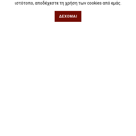
Για σχολεία
ιστότοπο, αποδέχεστε τη χρήση των cookies από εμάς.
Για βιβλιοφιλικές ομάδες
ΔΈΧΟΜΑΙ
Θεσσαλονίκη
Φιλίππου 49, Κέντρο
Τηλ: 2311 27 28 03
Εmail:
info@iwrite.gr
Αθήνα
Κωλέττη 15 & Εμ. Μπενάκη, Εξάρχεια
Τηλ: 21 10 12 6900
Εmail:
info@iwrite.gr
Ακολουθήστε Μας