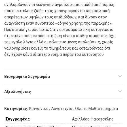
αναλαµβάνουν οι «ευγενείς αγροίκοι», µια οµάδα από παρίες
που οι ευτελείς ζωές τους χορογραφούνται ως µια λαϊκή
οπερέτα των υψηλών τους επιδιώξεων, και δίνουν στον
αναγνώστη έναν συνοπτικό «οδηγό χρήσης της παρακµής».
Πού καταλήγει όλο αυτό; Στην αυτοσαρκαστική αυτογνωσία
ότι εκείνο που µετράει στη ζωή είναι ο αισθητισµός της: όχι
τα µεγάλα λόγια αλλά οι εκλεπτυσµένες απολαύσεις, χωρίς
να λογαριάσει κανείς το τίµηµά τους και κατανοώντας ότι
δεν έχουν κάνα ιδιαίτερο νόηµα πέραν του αυτονόητου.
Βιογραφικό Συγγραφέα
Αξιολογήσεις
Κατηγορίες:
Κοινωνικό
,
Λογοτεχνία
,
Όλα τα Μυθιστορήματα
Συγγραφέας
Αχιλλέας Φακατσέλης