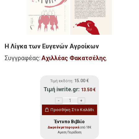
Η Λίγκα των Ευγενών Αγροίκων
Συγγραφέας:
Αχιλλέας Φακατσέλης
,
15.00
€
Τιμή εκδότη:
Τιμή iwrite.gr:
13.50
€
Η Λίγκα των Ευγενών Αγροίκων ποσότητα
Προσθήκη Στο Καλάθι
Έντυπο Βιβλίο
Δωρεάν μεταφορικά
από 18€
Αμεση Παράδοση