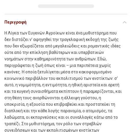
Περιγραφή
Η Λίγκα των Ευγενών Αγροίκων είναι ένα µυθιστόρηµα που
δεν διστάζει ν’ αφηγηθεί την τραγελαφική εκδοχή της ζωής
που δεν εξωραΐζεται από µεγαλειώδεις και ροµαντικές ιδέες
ούτε από την επίκληση βαθύτερων και υπερβατικών
νοηµάτων στην καθηµερινότητα των ανθρώπων. Εδώ,
περιγράφεται η ζωή όπως είναι – µια περιπέτεια χωρίς
κανόνες. Η οποία ξετυλίγεται µέσα στο κακοφορµισµένο
κοινωνικό περιβάλλον του εκπολιτισµού των ενστίκτων: σ’
αυτό, η νοµιµότητα, η εντιµότητα, η ηθική αριστεία και αρετή
και τα ευγενή συναισθήµατα εκπίπτουν ή παραµερίζονται, και
στη θέση τους ανορθώνονται η έλλειψη γούστου, η
υποκρισία, η εξουσία που επιβραβεύει και προστατεύει τη
διαπλοκή και την κάθε λογής παρανοµία, ο ατοµισµός, τα
λαδώµατα, οι εκπορνεύσεις και οι συναλλαγές κάτω από το
τραπέζι. Στο µυθιστόρηµα, τον ρόλο των στρεβλών
συνειδήσεων και των εκπολιτισµένων ενστίκτων