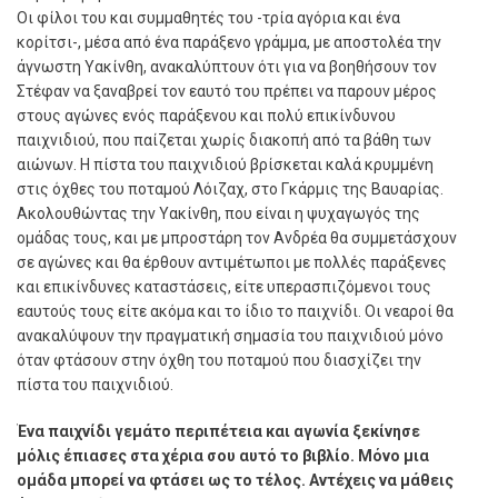
Οι φίλοι του και συμμαθητές του -τρία αγόρια και ένα
κορίτσι-, μέσα από ένα παράξενο γράμμα, με αποστολέα την
άγνωστη Υακίνθη, ανακαλύπτουν ότι για να βοηθήσουν τον
Στέφαν να ξαναβρεί τον εαυτό του πρέπει να παρουν μέρος
στους αγώνες ενός παράξενου και πολύ επικίνδυνου
παιχνιδιού, που παίζεται χωρίς διακοπή από τα βάθη των
αιώνων. Η πίστα του παιχνιδιού βρίσκεται καλά κρυμμένη
στις όχθες του ποταμού Λόιζαχ, στο Γκάρμις της Βαυαρίας.
Ακολουθώντας την Υακίνθη, που είναι η ψυχαγωγός της
ομάδας τους, και με μπροστάρη τον Ανδρέα θα συμμετάσχουν
σε αγώνες και θα έρθουν αντιμέτωποι με πολλές παράξενες
και επικίνδυνες καταστάσεις, είτε υπερασπιζόμενοι τους
εαυτούς τους είτε ακόμα και το ίδιο το παιχνίδι. Οι νεαροί θα
ανακαλύψουν την πραγματική σημασία του παιχνιδιού μόνο
όταν φτάσουν στην όχθη του ποταμού που διασχίζει την
πίστα του παιχνιδιού.
Ένα παιχνίδι γεμάτο περιπέτεια και αγωνία ξεκίνησε
μόλις έπιασες στα χέρια σου αυτό το βιβλίο. Μόνο μια
ομάδα μπορεί να φτάσει ως το τέλος. Αντέχεις να μάθεις