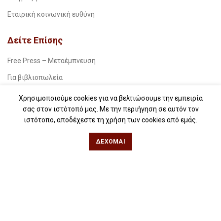
Εταιρική κοινωνική ευθύνη
Δείτε Επίσης
Free Press – Μεταέμπνευση
Για βιβλιοπωλεία
Για λέσχες ανάγνωσης
Χρησιμοποιούμε cookies για να βελτιώσουμε την εμπειρία
σας στον ιστότοπό μας. Με την περιήγηση σε αυτόν τον
Για δημοσιογράφους
ιστότοπο, αποδέχεστε τη χρήση των cookies από εμάς.
Για σχολεία
ΔΈΧΟΜΑΙ
Για βιβλιοφιλικές ομάδες
Θεσσαλονίκη
Φιλίππου 49, Κέντρο
Τηλ: 2311 27 28 03