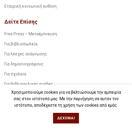
Εταιρική κοινωνική ευθύνη
Δείτε Επίσης
Free Press – Μεταέμπνευση
Για βιβλιοπωλεία
Για λέσχες ανάγνωσης
Για δημοσιογράφους
Για σχολεία
Για βιβλιοφιλικές ομάδες
Χρησιμοποιούμε cookies για να βελτιώσουμε την εμπειρία
Θεσσαλονίκη
σας στον ιστότοπό μας. Με την περιήγηση σε αυτόν τον
ιστότοπο, αποδέχεστε τη χρήση των cookies από εμάς.
Φιλίππου 49, Κέντρο
ΔΈΧΟΜΑΙ
Τηλ: 2311 27 28 03
Εmail:
info@iwrite.gr