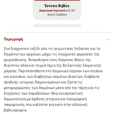
Έντυπο Βιβλίο
Δωρεάν μεταφορικά
από 18€
Αμεση Παράδοση
Περιγραφή
Ένα διαχρονικό ταξίδι από τις ανιμιστικές δοξασίες και τα
δαιμόνια των αρχαίων, μέχρι τις σύγχρονες ερμηνείες της
ψυχανάλυσης. Ανακαλύψτε τους δαίμονες-θεούς της
Αιγύπτου αλλά και τα μυστήρια της Βυζαντινής δαιμονικής
μαγείας. Περιπλανηθείτε στο δαιμονικό σύμπαν των incubus
και succubus, των διαβόητων αόρατων βιαστών, διαβάστε
αληθινές ιστορίες δαιμονισμένων και ζήστε τις
μεταμορφώσεις των δαιμόνων μέσα από την τέχνη και τις
διηγήσεις των παραδόσεων. Μια συναρπαστική
δαιμονολογία με άφθονη ιστορική και λαογραφική
τεκμηρίωση, που καλύπτει ένα κενό στην ελληνική
βιβλιογραφία.