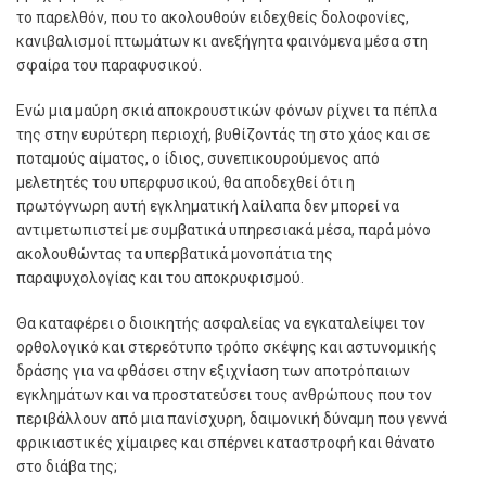
το παρελθόν, που το ακολουθούν ειδεχθείς δολοφονίες,
κανιβαλισµοί πτωµάτων κι ανεξήγητα φαινόµενα µέσα στη
σφαίρα του παραφυσικού.
Ενώ µια µαύρη σκιά αποκρουστικών φόνων ρίχνει τα πέπλα
της στην ευρύτερη περιοχή, βυθίζοντάς τη στο χάος και σε
ποταµούς αίµατος, ο ίδιος, συνεπικουρούµενος από
µελετητές του υπερφυσικού, θα αποδεχθεί ότι η
πρωτόγνωρη αυτή εγκληµατική λαίλαπα δεν µπορεί να
αντιµετωπιστεί µε συµβατικά υπηρεσιακά µέσα, παρά µόνο
ακολουθώντας τα υπερβατικά µονοπάτια της
παραψυχολογίας και του αποκρυφισµού.
Θα καταφέρει ο διοικητής ασφαλείας να εγκαταλείψει τον
ορθολογικό και στερεότυπο τρόπο σκέψης και αστυνοµικής
δράσης για να φθάσει στην εξιχνίαση των αποτρόπαιων
εγκληµάτων και να προστατεύσει τους ανθρώπους που τον
περιβάλλουν από µια πανίσχυρη, δαιµονική δύναµη που γεννά
φρικιαστικές χίµαιρες και σπέρνει καταστροφή και θάνατο
στο διάβα της;