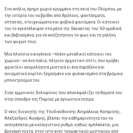
Ένα ανήλιο, έρηµο χωριό κρυµµένο στη σκιά του Ολύµπου, µε
την ιστορία του να βρίθει από θρύλους, φαντάσµατα,
οπτασίες, στοιχειώµατα και φοβικά φαινόµενα. Οι κάτοικοί
του το εγκατέλειψαν στα µέσα της δεκαετίας του ’60 οµαδικά
και βεβιασµένα, για να αναζητήσουν το φως και τη γαλήνη
των ψυχών τους.
Μια πλούσια οικογένεια –πλέον µοναδικοί κάτοικοι του
χωριού– σε ένα παλιό, πέτρινο αρχοντικό σπίτι, που κρύβει
φρικτά κι ανοµολόγητα µυστικά κι ένα παράξενο και
αινιγµατικό κορίτσι ξεχασµένο και φυλακισµένο στα βρόµικα
µπουντρούµια του.
Ένας εµµονικός δολοφόνος που αποκεφαλίζει τα θύµατά του
στην ύπαιθρο της Πιερίας µε άγνωστα κίνητρα.
Ο νέος διοικητής της Υποδιεύθυνσης Ασφάλειας Κατερίνης,
Αλέξανδρος Αυγέρης, βλέπει την καθηµερινότητά του να
ανατρέπεται µε καταιγιστικό ρυθµό, καθώς εµπλέκεται, µια
βροχερή νύχτα, στον ιστό ενός τροµακτικού µυστηρίου από