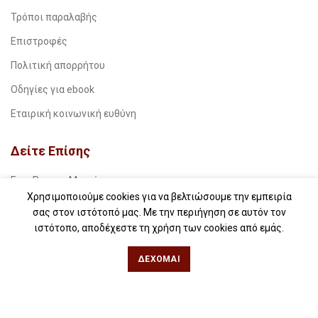
Τρόποι παραλαβής
Επιστροφές
Πολιτική απορρήτου
Οδηγίες για ebook
Εταιρική κοινωνική ευθύνη
Δείτε Επίσης
Free Press – Μεταέμπνευση
Χρησιμοποιούμε cookies για να βελτιώσουμε την εμπειρία
Για βιβλιοπωλεία
σας στον ιστότοπό μας. Με την περιήγηση σε αυτόν τον
ιστότοπο, αποδέχεστε τη χρήση των cookies από εμάς.
Για λέσχες ανάγνωσης
Για δημοσιογράφους
ΔΈΧΟΜΑΙ
Για σχολεία
Για βιβλιοφιλικές ομάδες