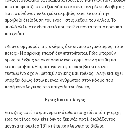
που αποφασίζουν να ξεκινήσουν κανείς δεν µένει αλώβητος.
Γιατί ο κίνδυνος ελλοχεύει ακριβώς εκεί. Σε αυτή την
αµοιβαία διείσδυση του ενός… στις λέξεις του άλλου. Το
µυαλό άλλωστε είναι αυτό που παίζει πάντα τα πιο ηδονικά
παιχνίδια.
«Κι αν ο οργασµός της σκέψης δεν είναι ο µεγαλύτερος, τότε
ποιος;»
Η σαρκική επαφή δεν επιτρέπεται. Πώς µπορούν
όµως οι λέξεις να σκεπάσουν ένα κορµί, όταν η επιθυµία
είναι αµοιβαία; Η πρωταγωνίστρια ακροβατεί σε ένα
τεντωµένο σχοινί µεταξύ λογικής και τρέλας.
Αλήθεια, έχει
υπάρξει όµως έστω κι ένας άνθρωπος στον κόσµο που
παρέµεινε λογικός στο παιχνίδι του έρωτα;
Έχεις δύο επιλογές:
Είτε ζεις αυτό το φαινοµενικά αθώο παιχνίδι από την αρχή
έως το τέλος του, είτε δεν το ξεκινάς ποτέ, διαβάζοντας
µονάχα τη σελίδα 181 κι έπειτα κλείνεις το βιβλίο.