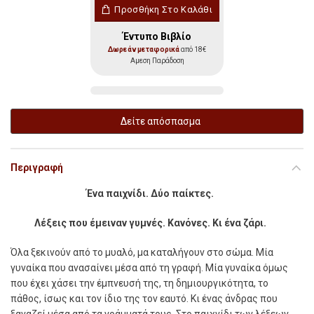
Παιχνίδι Λέξεων (Σκληρόδετη έκδοση) π
Προσθήκη Στο Καλάθι
Έντυπο Βιβλίο
Δωρεάν μεταφορικά
από 18€
Αμεση Παράδοση
Δείτε απόσπασμα
Περιγραφή
Ένα παιχνίδι. Δύο παίκτες.
Λέξεις που έµειναν γυµνές. Κανόνες. Κι ένα ζάρι.
Όλα ξεκινούν από το µυαλό, µα καταλήγουν στο σώµα. Μία
γυναίκα που ανασαίνει µέσα από τη γραφή. Μία γυναίκα όµως
που έχει χάσει την έµπνευσή της, τη δηµιουργικότητα, το
πάθος, ίσως και τον ίδιο της τον εαυτό. Κι ένας άνδρας που
ξαναζεί µέσα από τα γράµµατά τους. Στο παιχνίδι των λέξεων