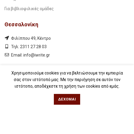
Για βιβλιοφιλικές ομάδες
Θεσσαλονίκη
Φιλίππου 49, Κέντρο
Τηλ: 2311 27 28 03
Εmail:
info@iwrite.gr
Αθήνα
Χρησιμοποιούμε cookies για να βελτιώσουμε την εμπειρία
σας στον ιστότοπό μας. Με την περιήγηση σε αυτόν τον
Κωλέττη 15 & Εμ. Μπενάκη, Εξάρχεια
ιστότοπο, αποδέχεστε τη χρήση των cookies από εμάς.
Τηλ: 21 10 12 6900
ΔΈΧΟΜΑΙ
Εmail:
info@iwrite.gr
Ακολουθήστε Μας