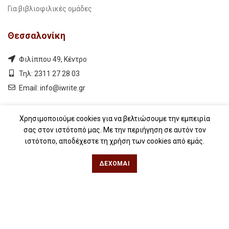
Για βιβλιοφιλικές ομάδες
Θεσσαλονίκη
Φιλίππου 49, Κέντρο
Τηλ: 2311 27 28 03
Εmail:
info@iwrite.gr
Αθήνα
Χρησιμοποιούμε cookies για να βελτιώσουμε την εμπειρία
σας στον ιστότοπό μας. Με την περιήγηση σε αυτόν τον
Κωλέττη 15 & Εμ. Μπενάκη, Εξάρχεια
ιστότοπο, αποδέχεστε τη χρήση των cookies από εμάς.
Τηλ: 21 10 12 6900
ΔΈΧΟΜΑΙ
Εmail:
info@iwrite.gr
Ακολουθήστε Μας