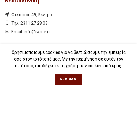
Θεσσαλονίκη
Φιλίππου 49, Κέντρο
Τηλ: 2311 27 28 03
Εmail:
info@iwrite.gr
Αθήνα
Χρησιμοποιούμε cookies για να βελτιώσουμε την εμπειρία
σας στον ιστότοπό μας. Με την περιήγηση σε αυτόν τον
Κωλέττη 15 & Εμ. Μπενάκη, Εξάρχεια
ιστότοπο, αποδέχεστε τη χρήση των cookies από εμάς.
Τηλ: 21 10 12 6900
ΔΈΧΟΜΑΙ
Εmail:
info@iwrite.gr
Ακολουθήστε Μας