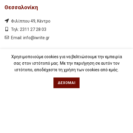
Θεσσαλονίκη
Φιλίππου 49, Κέντρο
Τηλ: 2311 27 28 03
Εmail:
info@iwrite.gr
Αθήνα
Χρησιμοποιούμε cookies για να βελτιώσουμε την εμπειρία
σας στον ιστότοπό μας. Με την περιήγηση σε αυτόν τον
Κωλέττη 15 & Εμ. Μπενάκη, Εξάρχεια
ιστότοπο, αποδέχεστε τη χρήση των cookies από εμάς.
Τηλ: 21 10 12 6900
ΔΈΧΟΜΑΙ
Εmail:
info@iwrite.gr
Ακολουθήστε Μας