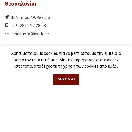
Θεσσαλονίκη
Φιλίππου 49, Κέντρο
Τηλ: 2311 27 28 03
Εmail:
info@iwrite.gr
Αθήνα
Χρησιμοποιούμε cookies για να βελτιώσουμε την εμπειρία
σας στον ιστότοπό μας. Με την περιήγηση σε αυτόν τον
Κωλέττη 15 & Εμ. Μπενάκη, Εξάρχεια
ιστότοπο, αποδέχεστε τη χρήση των cookies από εμάς.
Τηλ: 21 10 12 6900
ΔΈΧΟΜΑΙ
Εmail:
info@iwrite.gr
Ακολουθήστε Μας