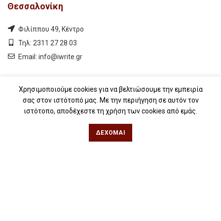
Θεσσαλονίκη
Φιλίππου 49, Κέντρο
Τηλ: 2311 27 28 03
Εmail:
info@iwrite.gr
Αθήνα
Χρησιμοποιούμε cookies για να βελτιώσουμε την εμπειρία
σας στον ιστότοπό μας. Με την περιήγηση σε αυτόν τον
Κωλέττη 15 & Εμ. Μπενάκη, Εξάρχεια
ιστότοπο, αποδέχεστε τη χρήση των cookies από εμάς.
Τηλ: 21 10 12 6900
ΔΈΧΟΜΑΙ
Εmail:
info@iwrite.gr
Ακολουθήστε Μας