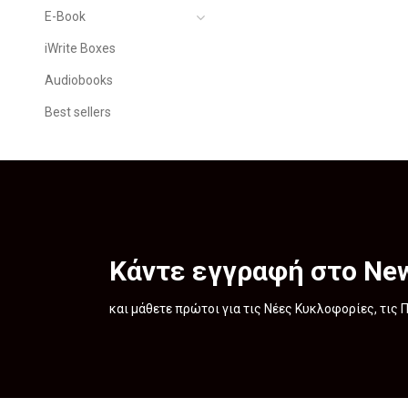
E-Book
iWrite Boxes
Audiobooks
Best sellers
Κάντε εγγραφή στο New
και μάθετε πρώτοι για τις Νέες Κυκλοφορίες, τις