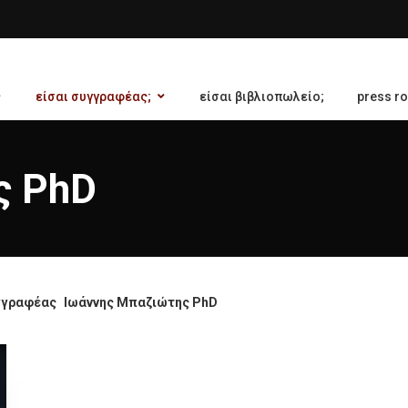
είσαι συγγραφέας;
είσαι βιβλιοπωλείο;
press r
ς PhD
γγραφέας
Ιωάννης Μπαζιώτης PhD