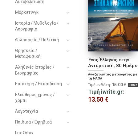
Αυτοβελτίωση
Μάρκετινγκ
Ιστορία / Μυθολογία /
Λαογραφία
Φιλοσοφία / Πολιτική
Θρησκεία /
Μεταφυσική
Ένας Έλληνας στην
Ανταρκτική, 80 Ημέρε
Αληθινές Ιστορίες /
Βιογραφίες
Αναζητώντας μετεωρίτες με
τη NASA
Επιστήμη / Εκπαίδευση
15.00
€
Τιμή εκδότη:
BOOK
Τιμή iwrite.gr:
Ελεύθερος χρόνος /
13.50
€
χόμπι
Λογοτεχνία
Παιδικά / Εφηβικά
Lux Orbis