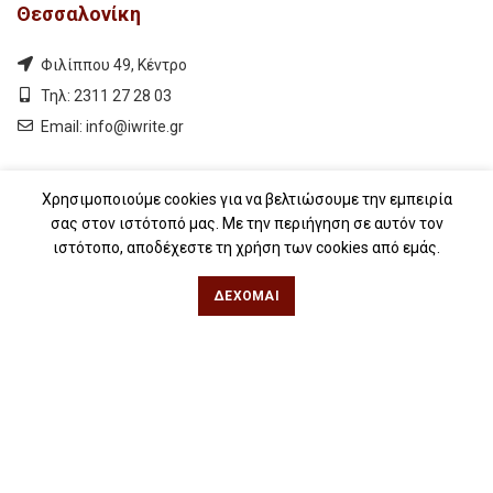
Θεσσαλονίκη
Φιλίππου 49, Κέντρο
Τηλ: 2311 27 28 03
Εmail:
info@iwrite.gr
Αθήνα
Χρησιμοποιούμε cookies για να βελτιώσουμε την εμπειρία
σας στον ιστότοπό μας. Με την περιήγηση σε αυτόν τον
Κωλέττη 15 & Εμ. Μπενάκη, Εξάρχεια
ιστότοπο, αποδέχεστε τη χρήση των cookies από εμάς.
Τηλ: 21 10 12 6900
ΔΈΧΟΜΑΙ
Εmail:
info@iwrite.gr
Ακολουθήστε Μας