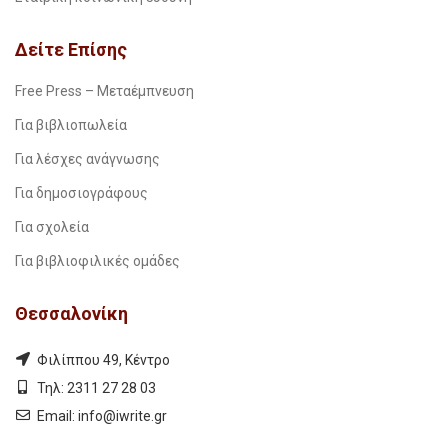
Δείτε Επίσης
Free Press – Μεταέμπνευση
Για βιβλιοπωλεία
Για λέσχες ανάγνωσης
Για δημοσιογράφους
Για σχολεία
Για βιβλιοφιλικές ομάδες
Θεσσαλονίκη
Φιλίππου 49, Κέντρο
Τηλ: 2311 27 28 03
Εmail:
info@iwrite.gr