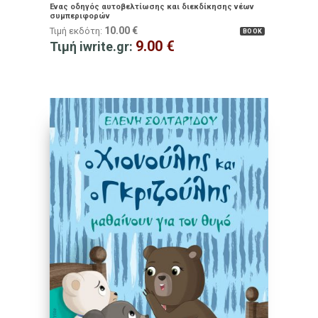
Ένας οδηγός αυτοβελτίωσης και διεκδίκησης νέων
συμπεριφορών
10.00
€
Τιμή εκδότη:
BOOK
9.00
€
Τιμή iwrite.gr: