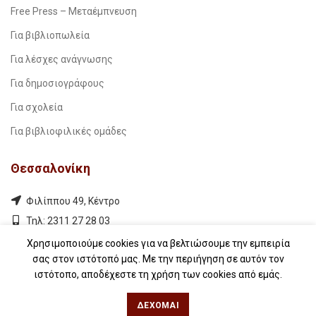
Free Press – Μεταέμπνευση
Για βιβλιοπωλεία
Για λέσχες ανάγνωσης
Για δημοσιογράφους
Για σχολεία
Για βιβλιοφιλικές ομάδες
Θεσσαλονίκη
Φιλίππου 49, Κέντρο
Τηλ: 2311 27 28 03
Εmail:
info@iwrite.gr
Χρησιμοποιούμε cookies για να βελτιώσουμε την εμπειρία
σας στον ιστότοπό μας. Με την περιήγηση σε αυτόν τον
ιστότοπο, αποδέχεστε τη χρήση των cookies από εμάς.
Αθήνα
ΔΈΧΟΜΑΙ
Κωλέττη 15 & Εμ. Μπενάκη, Εξάρχεια