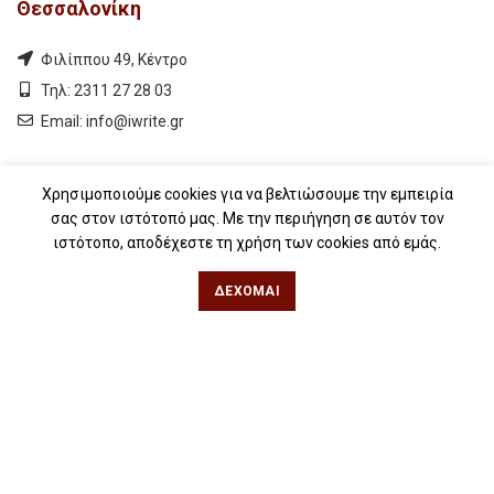
Θεσσαλονίκη
Φιλίππου 49, Κέντρο
Τηλ: 2311 27 28 03
Εmail:
info@iwrite.gr
Αθήνα
Χρησιμοποιούμε cookies για να βελτιώσουμε την εμπειρία
σας στον ιστότοπό μας. Με την περιήγηση σε αυτόν τον
Κωλέττη 15 & Εμ. Μπενάκη, Εξάρχεια
ιστότοπο, αποδέχεστε τη χρήση των cookies από εμάς.
Τηλ: 21 10 12 6900
ΔΈΧΟΜΑΙ
Εmail:
info@iwrite.gr
Ακολουθήστε Μας