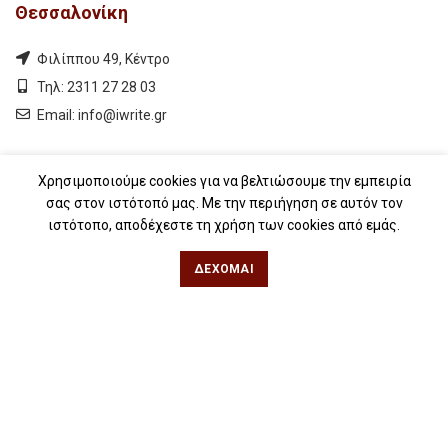
Θεσσαλονίκη
Φιλίππου 49, Κέντρο
Τηλ: 2311 27 28 03
Εmail:
info@iwrite.gr
Αθήνα
Χρησιμοποιούμε cookies για να βελτιώσουμε την εμπειρία
σας στον ιστότοπό μας. Με την περιήγηση σε αυτόν τον
Κωλέττη 15 & Εμ. Μπενάκη, Εξάρχεια
ιστότοπο, αποδέχεστε τη χρήση των cookies από εμάς.
Τηλ: 21 10 12 6900
ΔΈΧΟΜΑΙ
Εmail:
info@iwrite.gr
Ακολουθήστε Μας