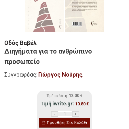
Οδός Βαβέλ
Διηγήματα για το ανθρώπινο
προσωπείο
Συγγραφέας:
Γιώργος Νούρης
,
12.00
€
Τιμή εκδότη:
Τιμή iwrite.gr:
10.80
€
Οδός Βαβέλ ποσότητα
Προσθήκη Στο Καλάθι