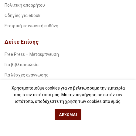
Πολιτική απορρήτου
Οδηγίες για ebook
Εταιρική κοινωνική ευθύνη
Δείτε Επίσης
Free Press – Μεταέμπνευση
Για βιβλιοπωλεία
Για λέσχες ανάγνωσης
Για δημοσιογράφους
Χρησιμοποιούμε cookies για να βελτιώσουμε την εμπειρία
σας στον ιστότοπό μας. Με την περιήγηση σε αυτόν τον
Για σχολεία
ιστότοπο, αποδέχεστε τη χρήση των cookies από εμάς.
Για βιβλιοφιλικές ομάδες
ΔΈΧΟΜΑΙ
Θεσσαλονίκη
Φιλίππου 49, Κέντρο