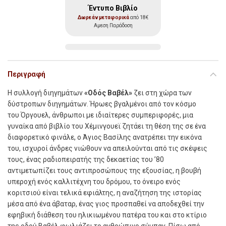
Έντυπο Βιβλίο
Δωρεάν μεταφορικά
από 18€
Αμεση Παράδοση
Περιγραφή
H
συλλογή διηγηµάτων
«Οδός Βαβέλ»
ζει στη χώρα των
δύστροπων διηγηµάτων. Ήρωες βγαλµένοι από τον κόσµο
του Όργουελ, άνθρωποι µε ιδιαίτερες συµπεριφορές, µια
γυναίκα από βιβλίο του Χέµινγουεϊ ζητάει τη θέση της σε ένα
διαφορετικό φινάλε, ο Άγιος Βασίλης ανατρέπει την εικόνα
του, ισχυροί άνδρες νιώθουν να απειλούνται από τις σκέψεις
τους, ένας ραδιοπειρατής της δεκαετίας του ’80
αντιµετωπίζει τους αντιπροσώπους της εξουσίας, η βουβή
υπεροχή ενός καλλιτέχνη του δρόµου, το όνειρο ενός
κοριτσιού είναι τελικά εφιάλτης, η αναζήτηση της ιστορίας
µέσα από ένα άβαταρ, ένας γιος προσπαθεί να αποδεχθεί την
εφηβική διάθεση του ηλικιωµένου πατέρα του και στο κτίριο
της οδού Βαβέλ φωλιάζει το ανθρώπινο σύµπαν. Πίσω από