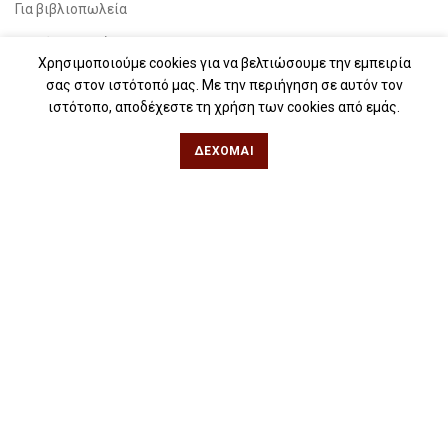
Για βιβλιοπωλεία
Για λέσχες ανάγνωσης
Χρησιμοποιούμε cookies για να βελτιώσουμε την εμπειρία
Για δημοσιογράφους
σας στον ιστότοπό μας. Με την περιήγηση σε αυτόν τον
ιστότοπο, αποδέχεστε τη χρήση των cookies από εμάς.
Για σχολεία
Για βιβλιοφιλικές ομάδες
ΔΈΧΟΜΑΙ
Θεσσαλονίκη
Φιλίππου 49, Κέντρο
Τηλ: 2311 27 28 03
Εmail:
info@iwrite.gr
Αθήνα
Κωλέττη 15 & Εμ. Μπενάκη, Εξάρχεια
Τηλ: 21 10 12 6900