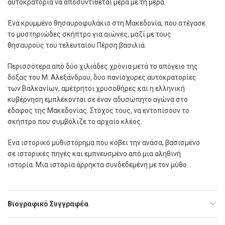
αυτοκρατορία να αποσυντίθεται µέρα µε τη µέρα.
Ένα κρυµµένο θησαυροφυλάκιο στη Μακεδονία, που στέγασε
το µυστηριώδες σκήπτρο για αιώνες, µαζί µε τους
θησαυρούς του τελευταίου Πέρση βασιλιά.
Περισσότερα από δύο χιλιάδες χρόνια µετά το απόγειο της
δόξας του Μ. Αλεξάνδρου, δύο πανίσχυρες αυτοκρατορίες
των Βαλκανίων, αµέτρητοι χρυσοθήρες και η ελληνική
κυβέρνηση εµπλέκονται σε έναν αδυσώπητο αγώνα στο
έδαφος της Μακεδονίας. Στόχος τους, να εντοπίσουν το
σκήπτρο που συµβόλιζε το αρχαίο κλέος.
Ένα ιστορικό µυθιστόρηµα που κόβει την ανάσα, βασισµένο
σε ιστορικές πηγές και εµπνευσµένο από µια αληθινή
ιστορία. Μια ιστορία άρρηκτα συνδεδεµένη µε τον µύθο.
Βιογραφικό Συγγραφέα