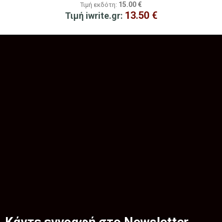
15.00
€
Τιμή εκδότη:
13.50
€
Τιμή iwrite.gr: