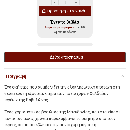
Το Θησαυροφυλάκιο με το Σκήπτρο του Μ
Προσθήκη Στο Καλάθι
Έντυπο Βιβλίο
Δωρεάν μεταφορικά
από 18€
Αμεση Παράδοση
Δείτε απόσπασμα
Περιγραφή
Έ
να σκήπτρο που συµβολίζει την ολοκληρωτική υποταγή στη
θεόπνευστη εξουσία, κτήµα των πανίσχυρων Χαλδαίων
ιερέων της Βαβυλώνας.
Ένας χαρισµατικός βασιλιάς της Μακεδονίας, που στα είκοσι
πέντε του µόλις χρόνια παραλαµβάνει το σκήπτρο από τους
ιερείς, οι οποίοι έβλεπαν την πανίσχυρη περσική