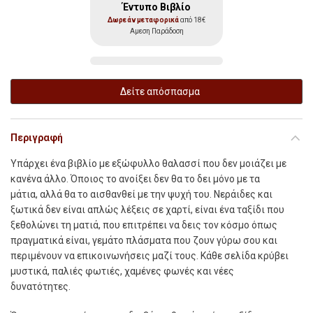
Έντυπο Βιβλίο
Δωρεάν μεταφορικά
από 18€
Αμεση Παράδοση
Δείτε απόσπασμα
Περιγραφή
Υ
πάρχει ένα βιβλίο µε εξώφυλλο θαλασσί που δεν µοιάζει µε
κανένα άλλο. Όποιος το ανοίξει δεν θα το δει µόνο µε τα
µάτια, αλλά θα το αισθανθεί µε την ψυχή του. Νεράιδες και
ξωτικά δεν είναι απλώς λέξεις σε χαρτί, είναι ένα ταξίδι που
ξεθολώνει τη µατιά, που επιτρέπει να δεις τον κόσµο όπως
πραγµατικά είναι, γεµάτο πλάσµατα που ζουν γύρω σου και
περιµένουν να επικοινωνήσεις µαζί τους. Κάθε σελίδα κρύβει
µυστικά, παλιές φωτιές, χαµένες φωνές και νέες
δυνατότητες.