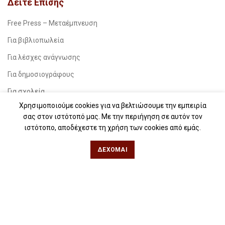
Δείτε Επίσης
Free Press – Μεταέμπνευση
Για βιβλιοπωλεία
Για λέσχες ανάγνωσης
Για δημοσιογράφους
Για σχολεία
Χρησιμοποιούμε cookies για να βελτιώσουμε την εμπειρία
Για βιβλιοφιλικές ομάδες
σας στον ιστότοπό μας. Με την περιήγηση σε αυτόν τον
ιστότοπο, αποδέχεστε τη χρήση των cookies από εμάς.
Θεσσαλονίκη
ΔΈΧΟΜΑΙ
Φιλίππου 49, Κέντρο
Τηλ: 2311 27 28 03
Εmail:
info@iwrite.gr
Αθήνα