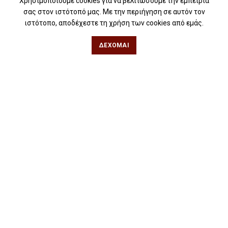
Χρησιμοποιούμε cookies για να βελτιώσουμε την εμπειρία
σας στον ιστότοπό μας. Με την περιήγηση σε αυτόν τον
Θεσσαλονίκη
ιστότοπο, αποδέχεστε τη χρήση των cookies από εμάς.
Φιλίππου 49, Κέντρο
ΔΈΧΟΜΑΙ
Τηλ: 2311 27 28 03
Εmail:
info@iwrite.gr
Αθήνα
Κωλέττη 15 & Εμ. Μπενάκη, Εξάρχεια
Τηλ: 21 10 12 6900
Εmail:
info@iwrite.gr
Ακολουθήστε Μας