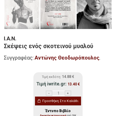
I.A.N.
Σκέψεις ενός σκοτεινού μυαλού
Συγγραφέας:
Αντώνης Θεοδωρόπουλος
,
14.88
€
Τιμή εκδότη:
Τιμή iwrite.gr:
13.40
€
I.A.N. ποσότητα
Προσθήκη Στο Καλάθι
Έντυπο Βιβλίο
Δωρεάν μεταφορικά
από 18€