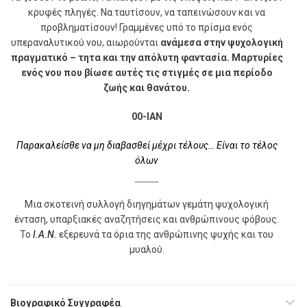
κρυφές πληγές. Να ταυτίσουν, να ταπεινώσουν και να
προβληματίσουν! Γραμμένες υπό το πρίσμα ενός
υπεραναλυτικού νου, αιωρούνται
ανάμεσα στην ψυχολογική
πραγματικό – τητα και την απόλυτη φαντασία. Μαρτυρίες
ενός νου που βίωσε αυτές τις στιγμές σε μια περίοδο
ζωής και θανάτου.
00-IAN
Παρακαλείσθε να μη διαβασθεί μέχρι τέλους… Eίναι το τέλος
όλων
Μια σκοτεινή συλλογή διηγημάτων γεμάτη ψυχολογική
ένταση, υπαρξιακές αναζητήσεις και ανθρώπινους φόβους.
Το
Ι.Α.Ν.
εξερευνά τα όρια της ανθρώπινης ψυχής και του
μυαλού.
Βιογραφικό Συγγραφέα