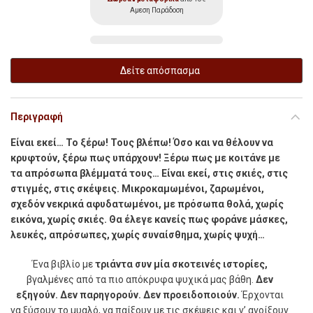
Αμεση Παράδοση
Δείτε απόσπασμα
Περιγραφή
Είναι εκεί… Το ξέρω! Τους βλέπω! Όσο και να θέλουν να
κρυφτούν, ξέρω πως υπάρχουν! Ξέρω πως με κοιτάνε με
τα απρόσωπα βλέμματά τους… Είναι εκεί, στις σκιές, στις
στιγμές, στις σκέψεις. Μικροκαμωμένοι, ζαρωμένοι,
σχεδόν νεκρικά αφυδατωμένοι, με πρόσωπα θολά, χωρίς
εικόνα, χωρίς σκιές. Θα έλεγε κανείς πως φοράνε μάσκες,
λευκές, απρόσωπες, χωρίς συναίσθημα, χωρίς ψυχή…
Ένα βιβλίο με
τριάντα συν μία σκοτεινές ιστορίες,
βγαλμένες από τα πιο απόκρυφα ψυχικά μας βάθη.
Δεν
εξηγούν. Δεν παρηγορούν. Δεν προειδοποιούν.
Έρχονται
να ξύσουν το μυαλό, να παίξουν με τις σκέψεις και ν’ ανοίξουν