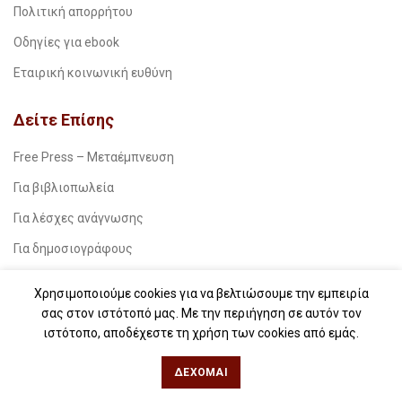
Πολιτική απορρήτου
Οδηγίες για ebook
Εταιρική κοινωνική ευθύνη
Δείτε Επίσης
Free Press – Μεταέμπνευση
Για βιβλιοπωλεία
Για λέσχες ανάγνωσης
Για δημοσιογράφους
Για σχολεία
Χρησιμοποιούμε cookies για να βελτιώσουμε την εμπειρία
Για βιβλιοφιλικές ομάδες
σας στον ιστότοπό μας. Με την περιήγηση σε αυτόν τον
ιστότοπο, αποδέχεστε τη χρήση των cookies από εμάς.
Θεσσαλονίκη
ΔΈΧΟΜΑΙ
Φιλίππου 49, Κέντρο