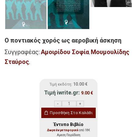
Ο ποντιακός χορός ως αεροβική άσκηση
Συγγραφέας:
Αμοιρίδου Σοφία
Μουμουλίδης
,
Σταύρος
,
10.00
€
Τιμή εκδότη:
Τιμή iwrite.gr:
9.00
€
Ο ποντιακός χορός ως αεροβική άσκηση 
Προσθήκη Στο Καλάθι
Έντυπο Βιβλίο
Δωρεάν μεταφορικά
από 18€
Αμεση Παράδοση