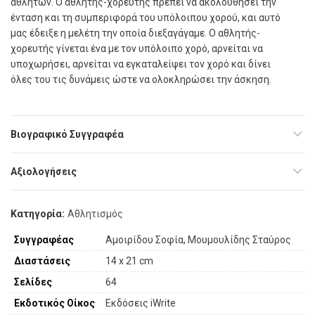
αθλητών. Ο αθλητής-χορευτής πρέπει να ακολουθήσει την
ένταση και τη συμπεριφορά του υπόλοιπου χορού, και αυτό
μας έδειξε η μελέτη την οποία διεξαγάγαμε. Ο αθλητής-
χορευτής γίνεται ένα με τον υπόλοιπο χορό, αρνείται να
υποχωρήσει, αρνείται να εγκαταλείψει τον χορό και δίνει
όλες του τις δυνάμεις ώστε να ολοκληρώσει την άσκηση.
Βιογραφικό Συγγραφέα
Αξιολογήσεις
Κατηγορία:
Αθλητισμός
Συγγραφέας
Αμοιρίδου Σοφία
,
Μουμουλίδης Σταύρος
Διαστάσεις
14 x 21 cm
Σελίδες
64
Εκδοτικός Οίκος
Εκδόσεις iWrite