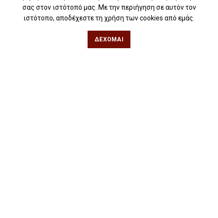
σας στον ιστότοπό μας. Με την περιήγηση σε αυτόν τον
Θεσσαλονίκη
ιστότοπο, αποδέχεστε τη χρήση των cookies από εμάς.
Φιλίππου 49, Κέντρο
ΔΈΧΟΜΑΙ
Τηλ: 2311 27 28 03
Εmail:
info@iwrite.gr
Αθήνα
Κωλέττη 15 & Εμ. Μπενάκη, Εξάρχεια
Τηλ: 21 10 12 6900
Εmail:
info@iwrite.gr
Ακολουθήστε Μας