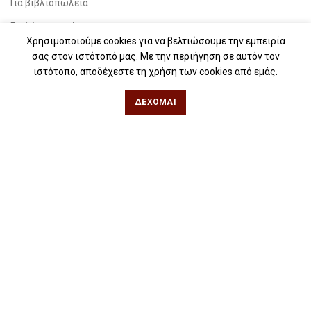
Για βιβλιοπωλεία
Για λέσχες ανάγνωσης
Χρησιμοποιούμε cookies για να βελτιώσουμε την εμπειρία
Για δημοσιογράφους
σας στον ιστότοπό μας. Με την περιήγηση σε αυτόν τον
ιστότοπο, αποδέχεστε τη χρήση των cookies από εμάς.
Για σχολεία
Για βιβλιοφιλικές ομάδες
ΔΈΧΟΜΑΙ
Θεσσαλονίκη
Φιλίππου 49, Κέντρο
Τηλ: 2311 27 28 03
Εmail:
info@iwrite.gr
Αθήνα
Κωλέττη 15 & Εμ. Μπενάκη, Εξάρχεια
Τηλ: 21 10 12 6900