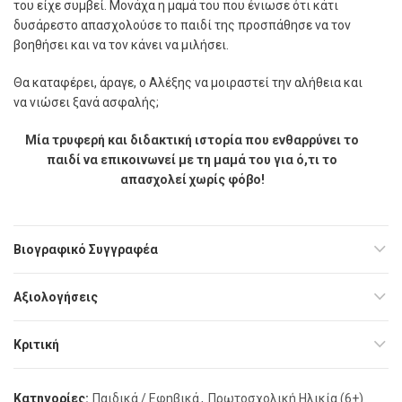
του είχε συµβεί. Μονάχα η µαµά του που ένιωσε ότι κάτι
δυσάρεστο απασχολούσε το παιδί της προσπάθησε να τον
βοηθήσει και να τον κάνει να µιλήσει.
Θα καταφέρει, άραγε, ο Αλέξης να µοιραστεί την αλήθεια και
να νιώσει ξανά ασφαλής;
Μία τρυφερή και διδακτική ιστορία που ενθαρρύνει το
παιδί να επικοινωνεί με τη μαμά του για ό,τι το
απασχολεί χωρίς φόβο!
Βιογραφικό Συγγραφέα
Αξιολογήσεις
Κριτική
Κατηγορίες:
Παιδικά / Εφηβικά
,
Πρωτοσχολική Ηλικία (6+)