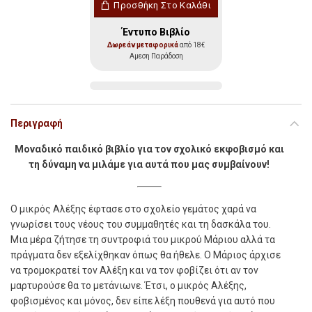
Προσθήκη Στο Καλάθι
Έντυπο Βιβλίο
Δωρεάν μεταφορικά
από 18€
Αμεση Παράδοση
Περιγραφή
Μοναδικό παιδικό βιβλίο για τον σχολικό εκφοβισμό και
τη δύναμη να μιλάμε για αυτά που μας συμβαίνουν!
Ο
µικρός Αλέξης έφτασε στο σχολείο γεµάτος χαρά να
γνωρίσει τους νέους του συµµαθητές και τη δασκάλα του.
Μια µέρα ζήτησε τη συντροφιά του µικρού Μάριου αλλά τα
πράγµατα δεν εξελίχθηκαν όπως θα ήθελε. Ο Μάριος άρχισε
να τροµοκρατεί τον Αλέξη και να τον φοβίζει ότι αν τον
µαρτυρούσε θα το µετάνιωνε. Έτσι, ο µικρός Αλέξης,
φοβισµένος και µόνος, δεν είπε λέξη πουθενά για αυτό που