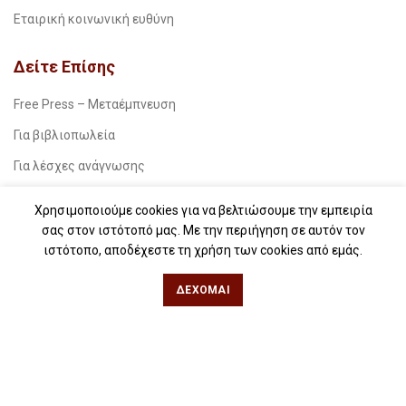
Εταιρική κοινωνική ευθύνη
Δείτε Επίσης
Free Press – Μεταέμπνευση
Για βιβλιοπωλεία
Για λέσχες ανάγνωσης
Για δημοσιογράφους
Χρησιμοποιούμε cookies για να βελτιώσουμε την εμπειρία
Για σχολεία
σας στον ιστότοπό μας. Με την περιήγηση σε αυτόν τον
ιστότοπο, αποδέχεστε τη χρήση των cookies από εμάς.
Για βιβλιοφιλικές ομάδες
ΔΈΧΟΜΑΙ
Θεσσαλονίκη
Φιλίππου 49, Κέντρο
Τηλ: 2311 27 28 03
Εmail:
info@iwrite.gr