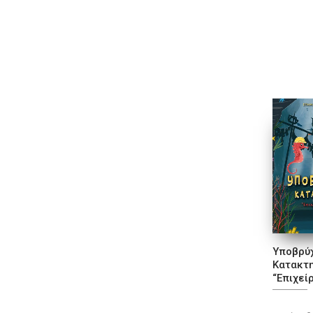
Υποβρύχ
Κατακτ
“Επιχεί