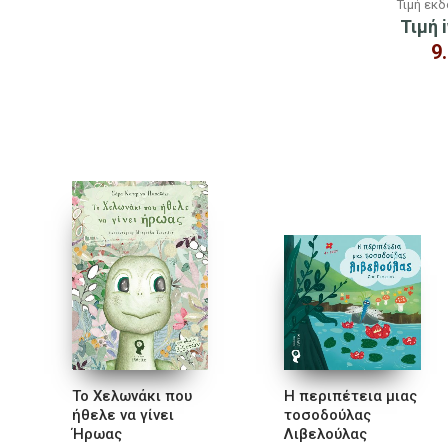
Τιμή εκ
Τιμή i
9
Το Χελωνάκι που
Η περιπέτεια μιας
ήθελε να γίνει
τοσοδούλας
Ήρωας
Λιβελούλας