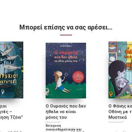
Μπορεί επίσης να σας αρέσει…
ιοι
O Ουρανός που δεν
Ο Φάνης κα
ητές –
ήθελε να είναι
Οθόνη με 
ρηση Τζόνι”
μόνος του
Μυστικά
Ενίσχυση
συναισθηματικών και