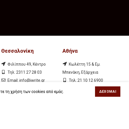
Θεσσαλονίκη
Αθήνα
Φιλίππου 49, Κέντρο
Κωλέττη 15 & Εμ.
Τηλ: 2311 27 28 03
Μπενάκη, Εξάρχεια
Εmail:
info@iwrite.gr
Τηλ: 21 10 12 6900
Εmail:
info@iwrite.gr
τε τη χρήση των cookies από εμάς.
ΔΈΧΟΜΑΙ
Ακολουθήστε Μας