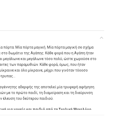
µία πόρτα. Μία πόρτα µαγική. Μία πόρτα µαγική σε σχήµα
ε στο δωµάτιο της Αγάπης. Κάθε φορά που η Αγάπη ήταν
αι µεγάλωνε και µεγάλωνε τόσο πολύ, ώστε χωρούσε στο
αντες των παραµυθιών. Κάθε φορά, όµως, που ήταν
µίκραινε και όλο µίκραινε, µέχρι που γινόταν τόοοσο
κότρυπας…
νεογέννητης αδερφής της αποτελεί µία τρυφερή αφήγηση
ιών µε το πρώτο παιδί, τη διαµοίραση και τη διεύρυνση
ην έλευση του δεύτερου παιδιού.
ική για γονείς και παιδιά από τη Σχολική Ψυχολόγο