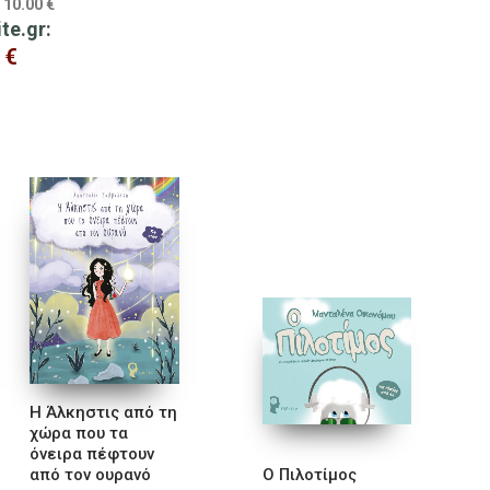
10.00
€
:
ite.gr:
0
€
Η Άλκηστις από τη
χώρα που τα
όνειρα πέφτουν
από τον ουρανό
Ο Πιλοτίμος