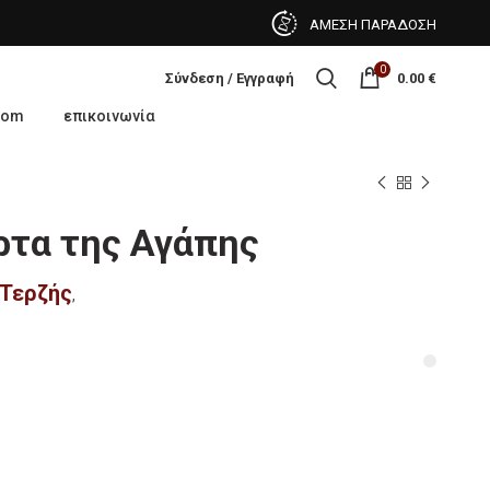
ΑΜΕΣΗ ΠΑΡΑΔΟΣΗ
0
Σύνδεση / Εγγραφή
0.00
€
oom
επικοινωνία
ρτα της Αγάπης
Τερζής
,
πης ποσότητα