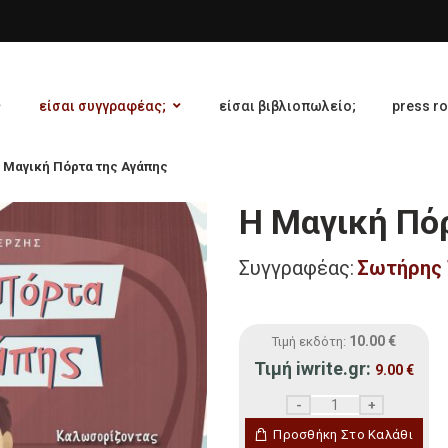
είσαι συγγραφέας;
είσαι βιβλιοπωλείο;
press r
 Μαγική Πόρτα της Αγάπης
Η Μαγική Πό
Συγγραφέας:
Σωτήρης 
10.00
€
Τιμή εκδότη:
Τιμή iwrite.gr:
9.00
€
Η Μαγική Πόρτα της Αγά
Προσθήκη Στο Καλάθι