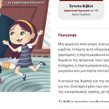
Έντυπο Βιβλίο
Δωρεάν μεταφορικά
από 18€
Αμεση Παράδοση
Περιγραφή
Μια φορά και έναν καιρό, ήταν 
καρδιάς. Η πόρτα αυτή οδηγούσ
χαρούµενη, η πόρτα µεγάλωνε κ
δωµάτιό της ακόµα και τους γίγ
λυπηµένη, η πόρτα µίκραινε και 
µικρούλα όσο µια πόρτα ποντι
Η ιστορία της Αγάπης και της 
για την ιδιαίτερη σχέση των γον
της οικογενειακής αγάπης, µε τ
Το βιβλίο περιέχει συµβουλευτ
Ιωάννα Διαµαντοπούλου.