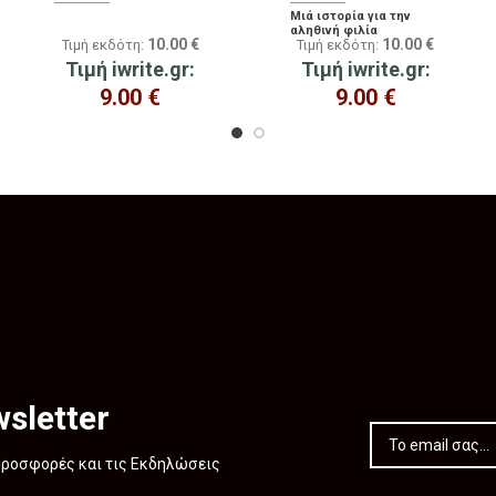
Μιά ιστορία για την
αληθινή φιλία
10.00
€
10.00
€
Τιμή εκδότη:
Τιμή εκδότη:
Τιμή iwrite.gr:
Τιμή iwrite.gr:
9.00
€
9.00
€
sletter
 Προσφορές και τις Εκδηλώσεις