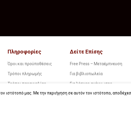
Πληροφορίες
Δείτε Επίσης
Όροι και προϋποθέσεις
Free Press – Μεταέμπνευση
Τρόποι πληρωμής
Για βιβλιοπωλεία
Τρόποι παραγγελίας
Για λέσχες ανάγνωσης
ον ιστότοπό μας. Με την περιήγηση σε αυτόν τον ιστότοπο, αποδέχεσ
Τρόποι παραλαβής
Για δημοσιογράφους
Επιστροφές
Για σχολεία
Πολιτική απορρήτου
Για βιβλιοφιλικές ομάδες
Οδηγίες για ebook