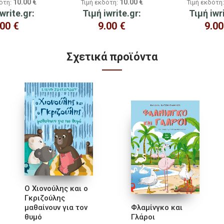
10.00
€
10.00
€
δότη:
Τιμή εκδότη:
Τιμή εκδότη
κοινωνικών δεξιοτήτων
απέναντι σε φυσικές
write.gr:
Τιμή iwrite.gr:
Τιμή iwr
καταστροφές
.00
€
9.00
€
9.0
Σχετικά προϊόντα
Ο Χιονούλης και ο
Γκριζούλης
μαθαίνουν για τον
Φλαμίνγκο και
θυμό
Γλάροι