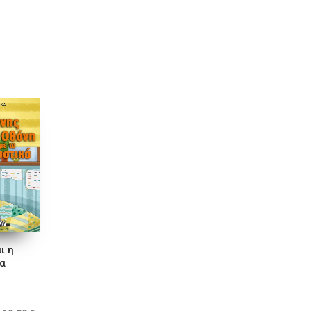
ι η
τα