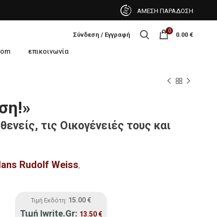
ΑΜΕΣΗ ΠΑΡΑΔΟΣΗ
0
Σύνδεση / Εγγραφή
0.00
€
oom
επικοινωνία
ση!»
θενείς, τις Οικογένειές τους και
Hans Rudolf Weiss
,
15.00
€
Τιμή Εκδότη:
Τιμή Iwrite.gr:
13.50
€