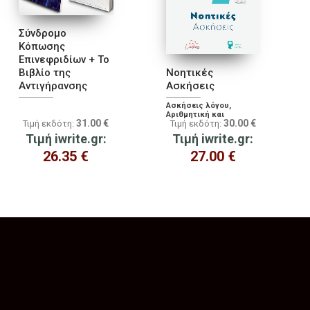
Σύνδρομο
Κόπωσης
Επινεφριδίων + Το
Βιβλίο της
Νοητικές
Αντιγήρανσης
Ασκήσεις
Ασκήσεις λόγου,
Αριθμητική και
31.00
€
30.00
€
Τιμή εκδότη:
Τιμή εκδότη:
Ανάγνωση,
Προσανατολισμός στην
Τιμή iwrite.gr:
Τιμή iwrite.gr:
Επικαιρότητα
26.35
€
27.00
€