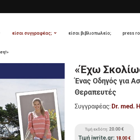
είσαι συγγραφέας;
είσαι βιβλιοπωλείο;
press r
ση!»
«Έχω Σκολίω
Ένας Οδηγός για Ασ
Θεραπευτές
Συγγραφέας:
Dr. med. 
20.00
€
Τιμή εκδότη:
Τιμή iwrite.gr:
18.00
€