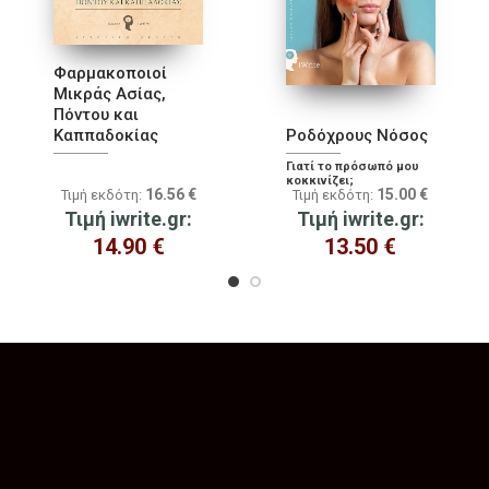
Φαρμακοποιοί
Μικράς Ασίας,
Πόντου και
Καππαδοκίας
Ροδόχρους Νόσος
Γιατί το πρόσωπό μου
κοκκινίζει;
16.56
€
15.00
€
Τιμή εκδότη:
Τιμή εκδότη:
Τιμή iwrite.gr:
Τιμή iwrite.gr:
14.90
€
13.50
€