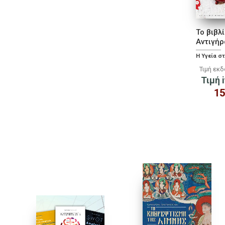
Το βιβλ
Αντιγή
Η Υγεία σ
Τιμή εκ
Τιμή i
15