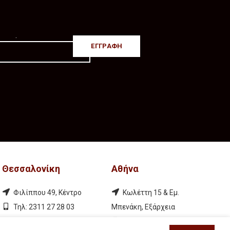
.
Θεσσαλονίκη
Αθήνα
Φιλίππου 49, Κέντρο
Κωλέττη 15 & Εμ.
Τηλ: 2311 27 28 03
Μπενάκη, Εξάρχεια
Εmail:
info@iwrite.gr
Τηλ: 21 10 12 6900