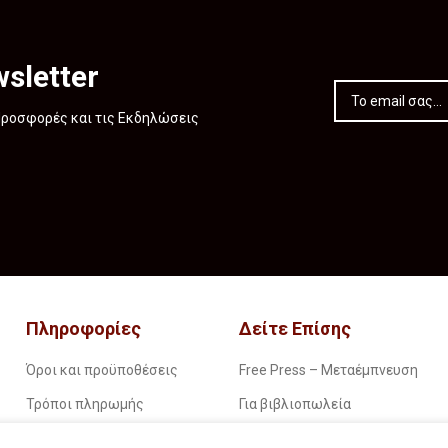
sletter
 Προσφορές και τις Εκδηλώσεις
Πληροφορίες
Δείτε Επίσης
Όροι και προϋποθέσεις
Free Press – Μεταέμπνευση
Τρόποι πληρωμής
Για βιβλιοπωλεία
Τρόποι παραγγελίας
Για λέσχες ανάγνωσης