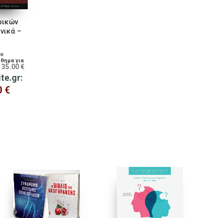
ρικών
νικά –
το
θημα για
35.00
€
:
ite.gr:
0
€