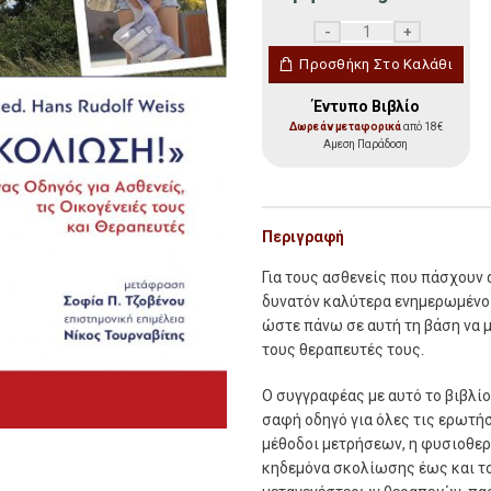
«Έχω Σκολίωση!» ποσότ
Προσθήκη Στο Καλάθι
Έντυπο Βιβλίο
Δωρεάν μεταφορικά
από 18€
Αμεση Παράδοση
Περιγραφή
Για τους ασθενείς που πάσχουν α
δυνατόν καλύτερα ενηµερωµένοι 
ώστε πάνω σε αυτή τη βάση να 
τους θεραπευτές τους.
Ο συγγραφέας µε αυτό το βιβλίο
σαφή οδηγό για όλες τις ερωτήσ
µέθοδοι µετρήσεων, η φυσιοθερ
κηδεµόνα σκολίωσης έως και το