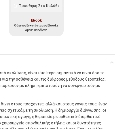
Προσθήκη Στο Καλάθι
ητα
Ebook
Οδηγίες Εγκατάστασης Ebooks
Αμεση Παράδοση
πό σκολίωση, είναι ιδιαίτερα σηµαντικό να είναι όσο το
για την ασθένεια και τις διάφορες µεθόδους θεραπείας,
µπορέσουν µε πλήρη εµπιστοσύνη να συνεργαστούν µε
 δίνει στους πάσχοντες, αλλά και στους γονείς τους, έναν
εις σχετικά µε τη σκολίωση. Η δηµιουργία διάγνωσης, οι
απευτική αγωγή, η θεραπεία µε ορθωτικό-διορθωτικό
 χειρουργείο σπονδυλικής στήλης και οι δυνατότητες