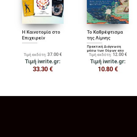
Η Καινοτομία στο
To Καθρέφτισμα
Επιχειρείν
της Λίμνης
Πρακτική Διάγνωση
μέσω των Ούρων απο
37.00
€
12.00
€
Τιμή εκδότη:
Τιμή εκδότη:
τη Σοφία της
Παραδοσιακής
Τιμή iwrite.gr:
Τιμή iwrite.gr:
Θιβετανικής Ιατρικής
33.30
€
10.80
€