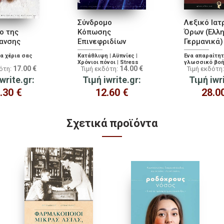
Σύνδρομο
Λεξικό Ιατ
ίο της
Κόπωσης
Όρων (Ελλη
ρανσης
Επινεφριδίων
Γερμανικά)
τα χέρια σας
Κατάθλιψη | Αϋπνίες |
Ένα απαραίτη
Χρόνιοι πόνοι | Stress
γλωσσικό βοή
17.00
€
14.00
€
δότη:
Τιμή εκδότη:
Τιμή εκδότη
Μύθοι &
γιατρούς και
Πραγματικότητα
νοσηλευτές
write.gr:
Τιμή iwrite.gr:
Τιμή iwr
.30
€
12.60
€
28.0
Σχετικά προϊόντα