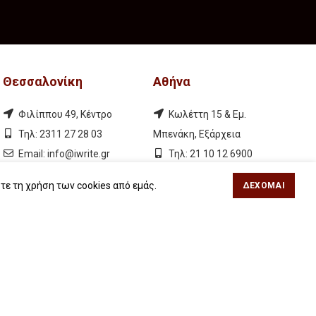
Θεσσαλονίκη
Αθήνα
Φιλίππου 49, Κέντρο
Κωλέττη 15 & Εμ.
Τηλ: 2311 27 28 03
Μπενάκη, Εξάρχεια
Εmail:
info@iwrite.gr
Τηλ: 21 10 12 6900
Εmail:
info@iwrite.gr
τε τη χρήση των cookies από εμάς.
ΔΈΧΟΜΑΙ
Ακολουθήστε Μας