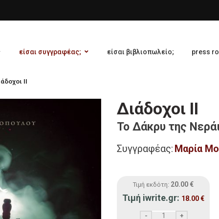
είσαι συγγραφέας;
είσαι βιβλιοπωλείο;
press r
άδοχοι ΙΙ
Διάδοχοι ΙΙ
Το Δάκρυ της Νερά
Συγγραφέας:
Μαρία Μ
20.00
€
Τιμή εκδότη:
Τιμή iwrite.gr:
18.00
€