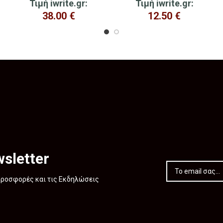
Τιμή iwrite.gr:
Τιμή iwrite.gr:
38.00
€
12.50
€
sletter
 Προσφορές και τις Εκδηλώσεις