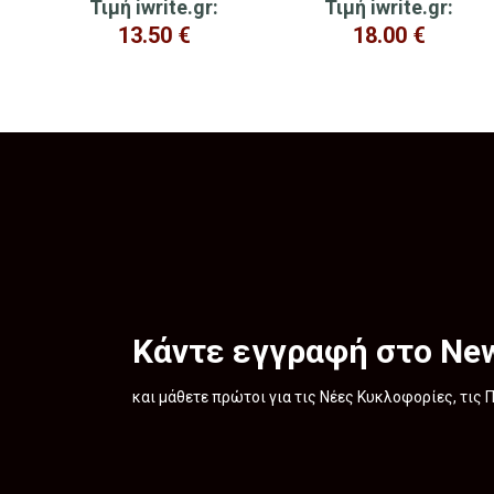
Τιμή iwrite.gr:
Τιμή iwrite.gr:
13.50
€
18.00
€
Κάντε εγγραφή στο New
και μάθετε πρώτοι για τις Νέες Κυκλοφορίες, τις