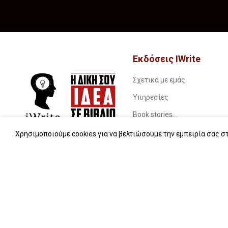
Εκδόσεις IWrite
Σχετικά με εμάς
Υπηρεσίες
Book stories…
Συχνές ερωτήσεις (FAQs)
Χρησιμοποιούμε cookies για να βελτιώσουμε την εμπειρία σας στ
iWrite.blog
Επικοινωνία