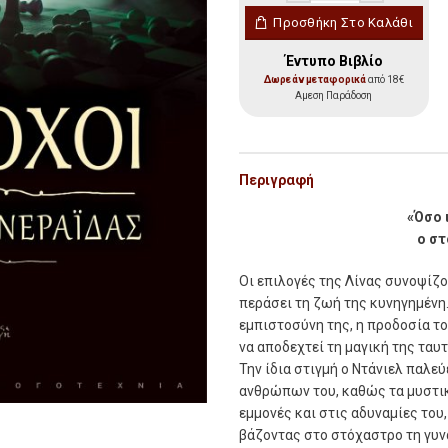
Διάδοχοι ΙΙ ποσότητα
Προσθήκη Στο Καλάθι
Έντυπο Βιβλίο
Δωρεάν μεταφορικά
από 18€
Αμεση Παράδοση
Περιγραφή
«Όσο ι
ο στ
Οι επιλογές της Λίνας συνοψίζο
περάσει τη ζωή της κυνηγημένη.
εμπιστοσύνη της, η προδοσία το
να αποδεχτεί τη μαγική της ταυ
Την ίδια στιγμή ο Ντάνιελ παλε
ανθρώπων του, καθώς τα μυστικά
εμμονές και στις αδυναμίες του,
βάζοντας στο στόχαστρο τη γυνα